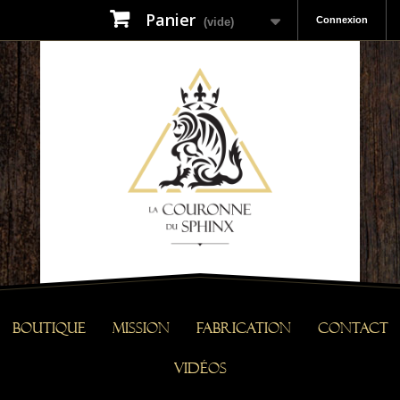
Panier
Connexion
(vide)
Boutique
Mission
Fabrication
Contact
Vidéos