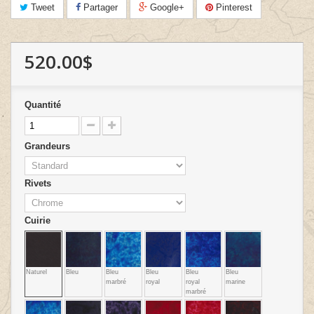
Tweet
Partager
Google+
Pinterest
520.00$
Quantité
Grandeurs
Rivets
Cuirie
Naturel
Bleu
Bleu
Bleu
Bleu
Bleu
marbré
royal
royal
marine
marbré