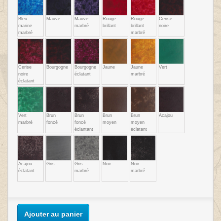
Bleu
Mauve
Mauve
Rouge
Rouge
Cerise
marine
marbré
brillant
brillant
noire
marbré
marbré
Cerise
Bourgogne
Bourgogne
Jaune
Jaune
Vert
noire
éclatant
marbré
éclatant
Vert
Brun
Brun
Brun
Brun
Acajou
marbré
foncé
foncé
moyen
moyen
éclantant
éclatant
Acajou
Gris
Gris
Noir
Noir
éclatant
marbré
marbré
Ajouter au panier