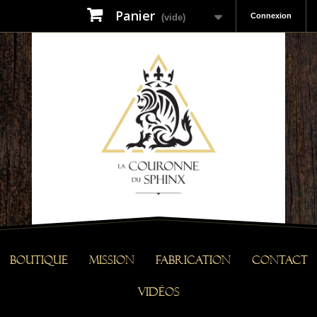
Panier
Connexion
(vide)
Boutique
Mission
Fabrication
Contact
Vidéos